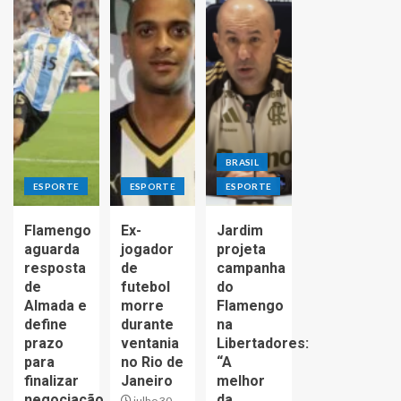
BRASIL
ESPORTE
ESPORTE
ESPORTE
Flamengo
Ex-
Jardim
aguarda
jogador
projeta
resposta
de
campanha
de
futebol
do
Almada e
morre
Flamengo
define
durante
na
prazo
ventania
Libertadores:
para
no Rio de
“A
finalizar
Janeiro
melhor
negociação
da
julho 30,