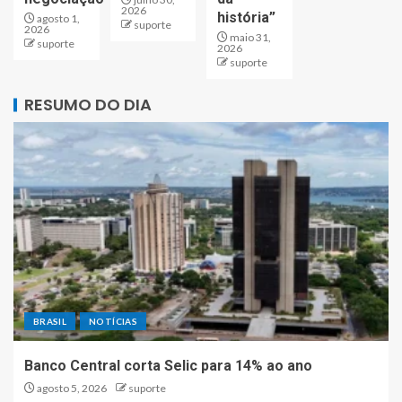
2026
história”
agosto 1,
suporte
2026
maio 31,
suporte
2026
suporte
RESUMO DO DIA
BRASIL
NOTÍCIAS
Banco Central corta Selic para 14% ao ano
agosto 5, 2026
suporte