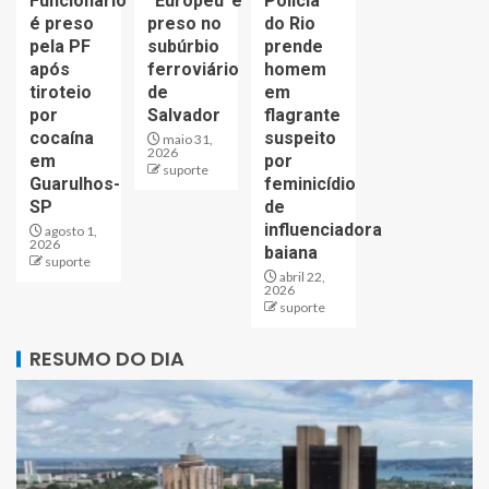
Funcionário
“Europeu”é
Polícia
é preso
preso no
do Rio
pela PF
subúrbio
prende
após
ferroviário
homem
tiroteio
de
em
por
Salvador
flagrante
cocaína
suspeito
maio 31,
2026
em
por
suporte
Guarulhos-
feminicídio
SP
de
influenciadora
agosto 1,
2026
baiana
suporte
abril 22,
2026
suporte
RESUMO DO DIA