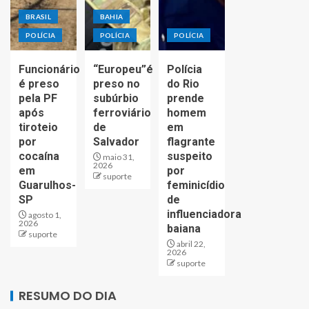
BRASIL
BAHIA
POLÍCIA
POLÍCIA
POLÍCIA
Funcionário
“Europeu”é
Polícia
é preso
preso no
do Rio
pela PF
subúrbio
prende
após
ferroviário
homem
tiroteio
de
em
por
Salvador
flagrante
cocaína
suspeito
maio 31,
2026
em
por
suporte
Guarulhos-
feminicídio
SP
de
influenciadora
agosto 1,
2026
baiana
suporte
abril 22,
2026
suporte
RESUMO DO DIA