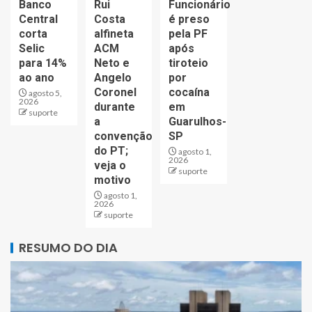
Banco
Rui
Funcionário
Central
Costa
é preso
corta
alfineta
pela PF
Selic
ACM
após
para 14%
Neto e
tiroteio
ao ano
Angelo
por
Coronel
cocaína
agosto 5,
2026
durante
em
suporte
a
Guarulhos-
convenção
SP
do PT;
agosto 1,
2026
veja o
suporte
motivo
agosto 1,
2026
suporte
RESUMO DO DIA