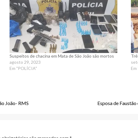
Suspeitos de chacina em Mata de São João são mortos
Trê
agosto 29, 2023
set
Em "POLÍCIA"
Em 
São João- RMS
Esposa de Faustão 
obrigatórios são marcados com
*