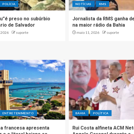
POLÍCIA
NOTÍCIAS
RMS
u”é preso no subúrbio
Jornalista da RMS ganha d
ário de Salvador
na maior rádio da Bahia
 2026
suporte
maio 11, 2026
suporte
ENTRETENIMENTO
BAHIA
POLÍTICA
a francesa apresenta
Rui Costa alfineta ACM Net