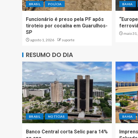
BRASIL
POLÍCIA
BAHIA
Funcionário é preso pela PF após
“Europe
tiroteio por cocaína em Guarulhos-
ferrovi
SP
maio 31,
agosto 1, 2026
suporte
RESUMO DO DIA
BRASIL
NOTÍCIAS
BAHIA
Banco Central corta Selic para 14%
Imprens