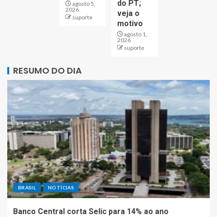
do PT;
agosto 5,
2026
veja o
suporte
motivo
agosto 1,
2026
suporte
RESUMO DO DIA
BRASIL
NOTÍCIAS
Banco Central corta Selic para 14% ao ano