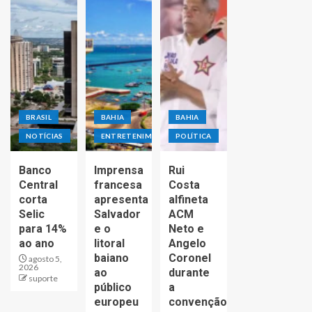
BRASIL
BAHIA
BAHIA
NOTÍCIAS
ENTRETENIMENTO
POLÍTICA
Banco
Imprensa
Rui
Central
francesa
Costa
corta
apresenta
alfineta
Selic
Salvador
ACM
para 14%
e o
Neto e
ao ano
litoral
Angelo
baiano
Coronel
agosto 5,
2026
ao
durante
suporte
público
a
europeu
convenção