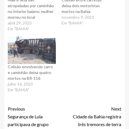
atropeladas por caminhão
deixa dois motoristas
no interior baiano; mulher
mortos na Bahia
morreu no local
novembro 9, 2023
abril 29, 2023
Em "BAHIA"
Em "BAHIA"
Colisão envolvendo carro
e caminhão deixa quatro
mortos na BR-116
julho 16, 2023
Em "BAHIA"
Previous
Next
Segurança de Lula
Cidade da Bahia registra
participava de grupo
três tremores de terra