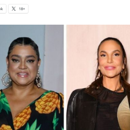
ok
18+