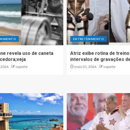
ENIMENTO
ENTRETENIMENTO
ne revela uso de caneta
Atriz exibe rotina de trein
cedora;veja
intervalos de gravações de
 2026
suporte
maio 31, 2026
suporte