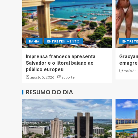
BAHIA
ENTRETENIMENTO
ENTRET
Imprensa francesa apresenta
Gracyan
Salvador e o litoral baiano ao
emagre
público europeu
maio 31,
agosto 5, 2026
suporte
RESUMO DO DIA