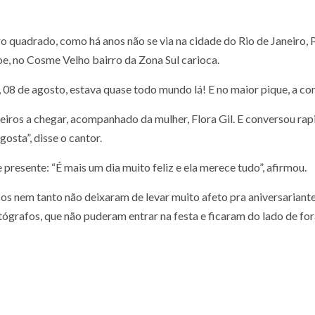
quadrado, como há anos não se via na cidade do Rio de Janeiro,
e, no Cosme Velho bairro da Zona Sul carioca.
, 08 de agosto, estava quase todo mundo lá! E no maior pique, a co
imeiros a chegar, acompanhado da mulher, Flora Gil. E conversou 
osta”, disse o cantor.
resente: “É mais um dia muito feliz e ela merece tudo”, afirmou.
s nem tanto não deixaram de levar muito afeto pra aniversariante
ógrafos, que não puderam entrar na festa e ficaram do lado de for