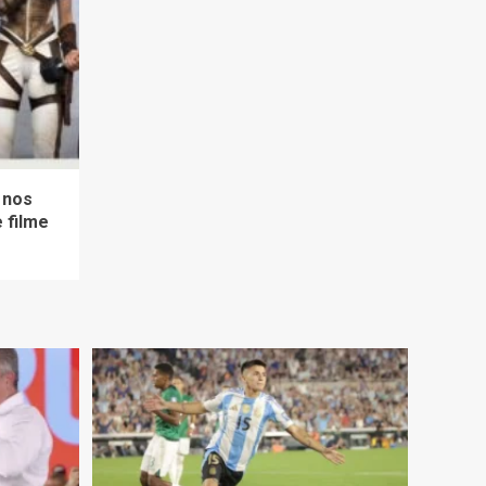
o nos
 filme