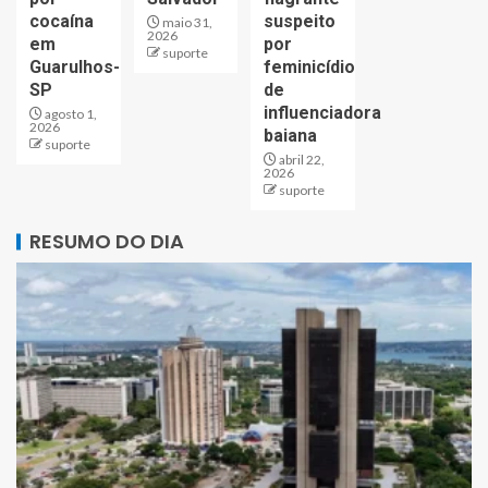
cocaína
suspeito
maio 31,
2026
em
por
suporte
Guarulhos-
feminicídio
SP
de
influenciadora
agosto 1,
2026
baiana
suporte
abril 22,
2026
suporte
RESUMO DO DIA