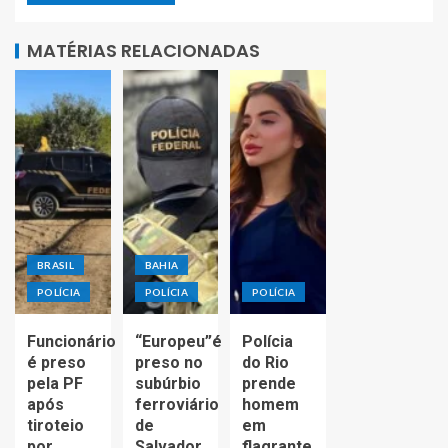
MATÉRIAS RELACIONADAS
BRASIL
BAHIA
POLÍCIA
POLÍCIA
POLÍCIA
Funcionário
“Europeu”é
Polícia
é preso
preso no
do Rio
pela PF
subúrbio
prende
após
ferroviário
homem
tiroteio
de
em
por
Salvador
flagrante