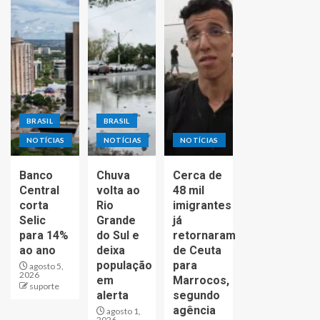
BRASIL
BRASIL
NOTÍCIAS
NOTÍCIAS
NOTÍCIAS
Banco
Chuva
Cerca de
Central
volta ao
48 mil
corta
Rio
imigrantes
Selic
Grande
já
para 14%
do Sul e
retornaram
ao ano
deixa
de Ceuta
população
para
agosto 5,
2026
em
Marrocos,
suporte
alerta
segundo
agência
agosto 1,
2026