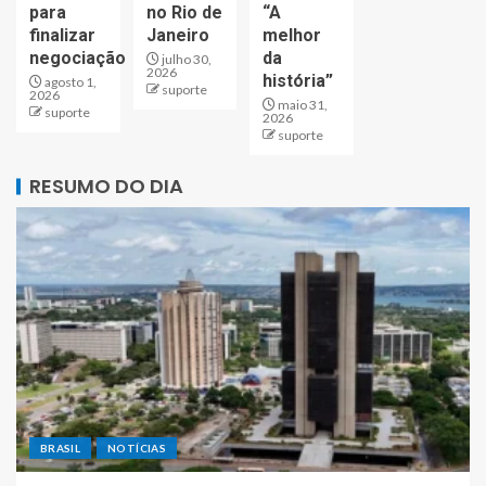
para
no Rio de
“A
finalizar
Janeiro
melhor
negociação
da
julho 30,
2026
história”
agosto 1,
suporte
2026
maio 31,
suporte
2026
suporte
RESUMO DO DIA
BRASIL
NOTÍCIAS