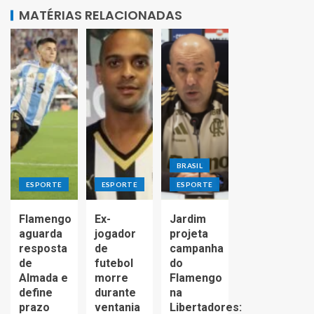
MATÉRIAS RELACIONADAS
BRASIL
ESPORTE
ESPORTE
ESPORTE
Flamengo
Ex-
Jardim
aguarda
jogador
projeta
resposta
de
campanha
de
futebol
do
Almada e
morre
Flamengo
define
durante
na
prazo
ventania
Libertadores: