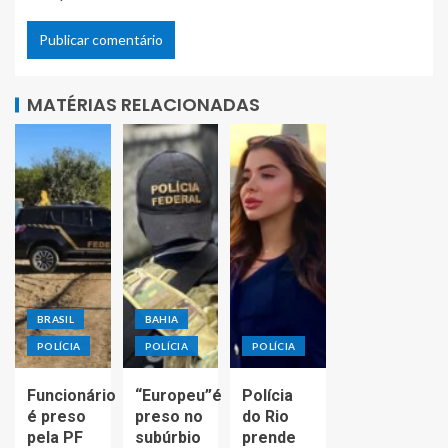
MATÉRIAS RELACIONADAS
BRASIL
BAHIA
POLÍCIA
POLÍCIA
POLÍCIA
Funcionário
“Europeu”é
Polícia
é preso
preso no
do Rio
pela PF
subúrbio
prende