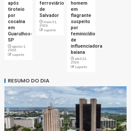
após
ferroviário
homem
tiroteio
de
em
por
Salvador
flagrante
cocaína
suspeito
maio 31,
2026
em
por
suporte
Guarulhos-
feminicídio
SP
de
influenciadora
agosto 1,
2026
baiana
suporte
abril 22,
2026
suporte
RESUMO DO DIA