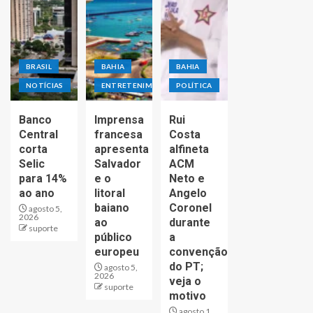
BRASIL
BAHIA
BAHIA
NOTÍCIAS
ENTRETENIMENTO
POLÍTICA
Banco
Imprensa
Rui
Central
francesa
Costa
corta
apresenta
alfineta
Selic
Salvador
ACM
para 14%
e o
Neto e
ao ano
litoral
Angelo
baiano
Coronel
agosto 5,
2026
ao
durante
suporte
público
a
europeu
convenção
do PT;
agosto 5,
2026
veja o
suporte
motivo
agosto 1,