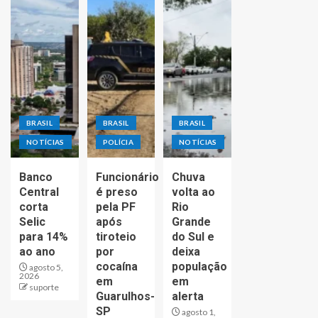
BRASIL
BRASIL
BRASIL
NOTÍCIAS
POLÍCIA
NOTÍCIAS
Banco
Funcionário
Chuva
Central
é preso
volta ao
corta
pela PF
Rio
Selic
após
Grande
para 14%
tiroteio
do Sul e
ao ano
por
deixa
cocaína
população
agosto 5,
2026
em
em
suporte
Guarulhos-
alerta
SP
agosto 1,