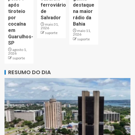
após
ferroviário
destaque
tiroteio
de
na maior
por
Salvador
rádio da
cocaína
Bahia
maio 31,
2026
em
maio 11,
suporte
2026
Guarulhos-
suporte
SP
agosto 1,
2026
suporte
RESUMO DO DIA