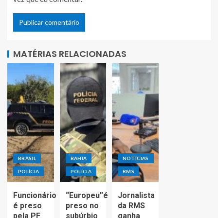
MATÉRIAS RELACIONADAS
BRASIL
BAHIA
NOTÍCIAS
POLÍCIA
POLÍCIA
RMS
Funcionário
“Europeu”é
Jornalista
é preso
preso no
da RMS
pela PF
subúrbio
ganha