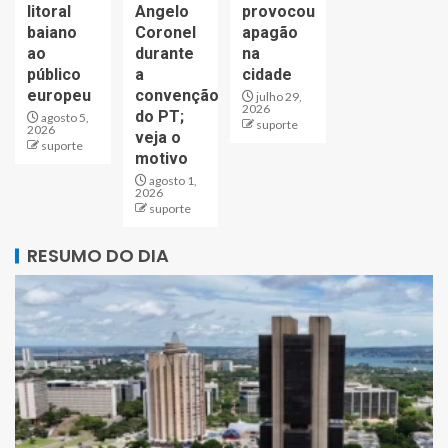
litoral
Angelo
provocou
baiano
Coronel
apagão
ao
durante
na
público
a
cidade
europeu
convenção
julho 29,
2026
do PT;
agosto 5,
suporte
2026
veja o
suporte
motivo
agosto 1,
2026
suporte
RESUMO DO DIA