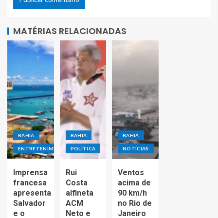
MATÉRIAS RELACIONADAS
BAHIA
BAHIA
BAHIA
ENTRETENIMENTO
POLÍTICA
NOTÍCIAS
Imprensa
Rui
Ventos
francesa
Costa
acima de
apresenta
alfineta
90 km/h
Salvador
ACM
no Rio de
e o
Neto e
Janeiro