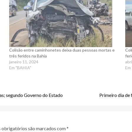
Colisão entre caminhonetes deixa duas pessoas mortas e
Col
três feridos na Bahia
fer
janeiro 11, 2024
abr
Em "BAHIA"
Em 
istas; segundo Governo do Estado
Primeiro dia de 
obrigatórios são marcados com
*