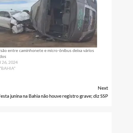
isão entre caminhonete e micro-ônibus deixa vários
idos
il 26, 2024
"BAHIA"
Next
festa junina na Bahia não houve registro grave; diz SSP