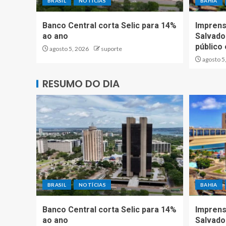
BRASIL
NOTÍCIAS
BAHIA
Banco Central corta Selic para 14%
Imprens
ao ano
Salvador
público
agosto 5, 2026
suporte
agosto 5
RESUMO DO DIA
BRASIL
NOTÍCIAS
BAHIA
Banco Central corta Selic para 14%
Imprens
ao ano
Salvador