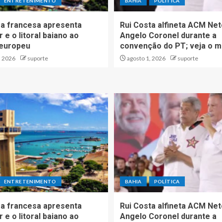
ENTRETENIMENTO
BAHIA
POLÍTICA
a francesa apresenta
Rui Costa alfineta ACM Net
 e o litoral baiano ao
Angelo Coronel durante a
 europeu
convenção do PT; veja o m
, 2026
suporte
agosto 1, 2026
suporte
ENTRETENIMENTO
BAHIA
POLÍTICA
a francesa apresenta
Rui Costa alfineta ACM Net
 e o litoral baiano ao
Angelo Coronel durante a