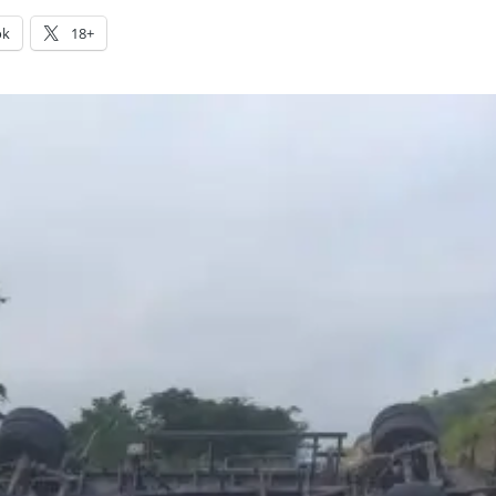
ok
18+