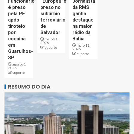
Funcionário
“Europeu”é
Jornalista
é preso
preso no
da RMS
pela PF
subúrbio
ganha
após
ferroviário
destaque
tiroteio
de
na maior
por
Salvador
rádio da
cocaína
Bahia
maio 31,
2026
em
maio 11,
suporte
2026
Guarulhos-
suporte
SP
agosto 1,
2026
suporte
RESUMO DO DIA