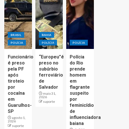
BRASIL
BAHIA
POLÍCIA
POLÍCIA
POLÍCIA
Funcionário
“Europeu”é
Polícia
é preso
preso no
do Rio
pela PF
subúrbio
prende
após
ferroviário
homem
tiroteio
de
em
por
Salvador
flagrante
cocaína
suspeito
maio 31,
2026
em
por
suporte
Guarulhos-
feminicídio
SP
de
influenciadora
agosto 1,
2026
baiana
suporte