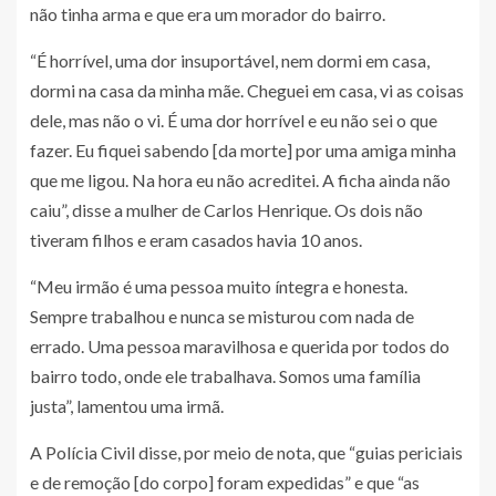
não tinha arma e que era um morador do bairro.
“É horrível, uma dor insuportável, nem dormi em casa,
dormi na casa da minha mãe. Cheguei em casa, vi as coisas
dele, mas não o vi. É uma dor horrível e eu não sei o que
fazer. Eu fiquei sabendo [da morte] por uma amiga minha
que me ligou. Na hora eu não acreditei. A ficha ainda não
caiu”, disse a mulher de Carlos Henrique. Os dois não
tiveram filhos e eram casados havia 10 anos.
“Meu irmão é uma pessoa muito íntegra e honesta.
Sempre trabalhou e nunca se misturou com nada de
errado. Uma pessoa maravilhosa e querida por todos do
bairro todo, onde ele trabalhava. Somos uma família
justa”, lamentou uma irmã.
A Polícia Civil disse, por meio de nota, que “guias periciais
e de remoção [do corpo] foram expedidas” e que “as