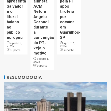
apresenta
alfineta
pela PF
Salvador
ACM
após
e o
Neto e
tiroteio
litoral
Angelo
por
baiano
Coronel
cocaína
ao
durante
em
público
a
Guarulhos-
europeu
convenção
SP
do PT;
agosto 5,
agosto 1,
2026
2026
veja o
suporte
suporte
motivo
agosto 1,
2026
suporte
RESUMO DO DIA