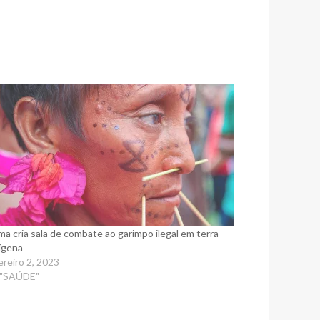
ma cria sala de combate ao garimpo ilegal em terra
ígena
ereiro 2, 2023
 "SAÚDE"