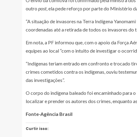
O envio da comitiva foi confirmado pela ministra dos 
outro
post
, ela pede reforço por parte do Ministério d
“A situação de invasores na Terra Indígena Yanomami
coordenadas até a retirada de todos os invasores do te
Em nota, a PF informou que, com o apoio da Força Aér
equipes ao local “com o intuito de investigar o ocor
“Indígenas teriam entrado em confronto e trocado tir
crimes cometidos contra os indígenas, ouviu testemun
das investigações”.
O corpo do indígena baleado foi encaminhado para o 
localizar e prender os autores dos crimes, enquanto 
Fonte-Agência Brasil
Curtir isso: