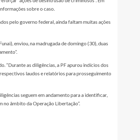
 reforçar “ações de desintrusão de criminosos”. Em
r informações sobre o caso.
dos pelo governo federal, ainda faltam muitas ações
Funai), enviou, na madrugada de domingo (30), duas
amento”.
. “Durante as diligências, a PF apurou indícios dos
 respectivos laudos e relatórios para prosseguimento
iligências seguem em andamento para a identificar,
uam no âmbito da Operação Libertação”.