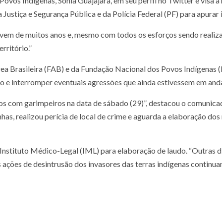
Povos Indígenas, Sônia Guajajara, em seu perfil no Twitter e visa a
a Justiça e Segurança Pública e da Polícia Federal (PF) para apura
 vem de muitos anos e, mesmo com todos os esforços sendo realiza
rritório.”
ea Brasileira (FAB) e da Fundação Nacional dos Povos Indígenas (
rido e interromper eventuais agressões que ainda estivessem em and
os com garimpeiros na data de sábado (29)”, destacou o comunicado
has, realizou perícia de local de crime e aguarda a elaboração dos
Instituto Médico-Legal (IML) para elaboração de laudo. “Outras d
as ações de desintrusão dos invasores das terras indígenas contin