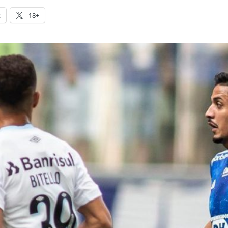
k
18+