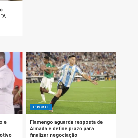
do
 “A
ESPORTE
o e
Flamengo aguarda resposta de
Almada e define prazo para
otivo
finalizar negociação