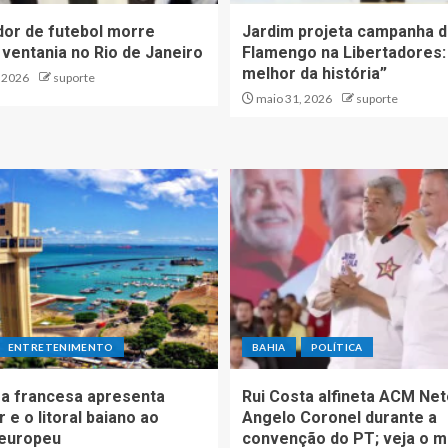
dor de futebol morre
Jardim projeta campanha 
 ventania no Rio de Janeiro
Flamengo na Libertadores:
melhor da história”
, 2026
suporte
maio 31, 2026
suporte
ENTRETENIMENTO
BAHIA
POLÍTICA
a francesa apresenta
Rui Costa alfineta ACM Net
 e o litoral baiano ao
Angelo Coronel durante a
 europeu
convenção do PT; veja o m