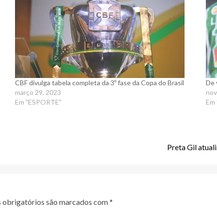
CBF divulga tabela completa da 3º fase da Copa do Brasil
De 
março 29, 2023
nov
Em "ESPORTE"
Em
Preta Gil atua
obrigatórios são marcados com
*