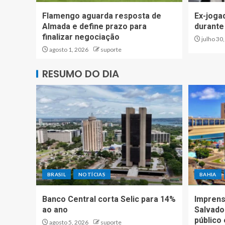
Flamengo aguarda resposta de
Ex-joga
Almada e define prazo para
durante
finalizar negociação
julho 30
agosto 1, 2026
suporte
RESUMO DO DIA
BRASIL
NOTÍCIAS
BAHIA
Banco Central corta Selic para 14%
Imprens
ao ano
Salvador
público
agosto 5, 2026
suporte