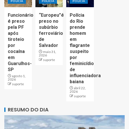
POLÍCIA
POLÍCIA
POLÍCIA
Funcionário
“Europeu”é
Polícia
é preso
preso no
do Rio
pela PF
subúrbio
prende
após
ferroviário
homem
tiroteio
de
em
por
Salvador
flagrante
cocaína
suspeito
maio 31,
2026
em
por
suporte
Guarulhos-
feminicídio
SP
de
influenciadora
agosto 1,
2026
baiana
suporte
abril 22,
2026
suporte
RESUMO DO DIA