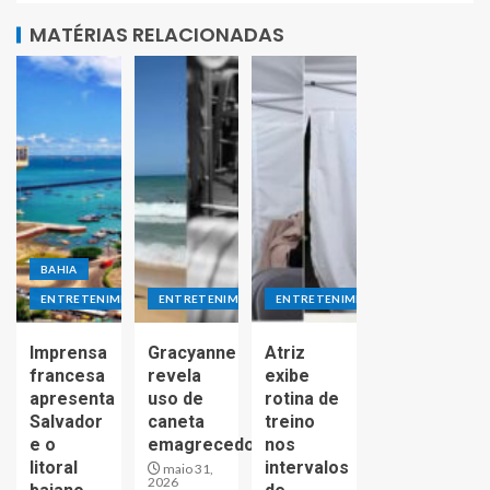
MATÉRIAS RELACIONADAS
BAHIA
ENTRETENIMENTO
ENTRETENIMENTO
ENTRETENIMENTO
Imprensa
Gracyanne
Atriz
francesa
revela
exibe
apresenta
uso de
rotina de
Salvador
caneta
treino
e o
emagrecedora;veja
nos
litoral
intervalos
maio 31,
2026