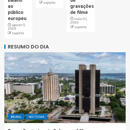
baiano
de
suporte
ao
gravações
público
de filme
europeu
maio 31,
2026
agosto 5,
suporte
2026
suporte
RESUMO DO DIA
BRASIL
NOTÍCIAS