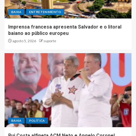
BAHIA
ENTRETENIMENTO
Imprensa francesa apresenta Salvador e o litoral
baiano ao público europeu
agosto 5, 2026
suporte
BAHIA
POLÍTICA
Rui Costa alfineta ACM Neto e Angelo Coronel