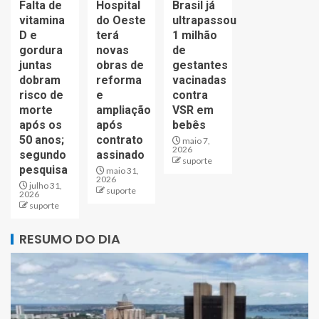
Falta de
Hospital
Brasil já
vitamina
do Oeste
ultrapassou
D e
terá
1 milhão
gordura
novas
de
juntas
obras de
gestantes
dobram
reforma
vacinadas
risco de
e
contra
morte
ampliação
VSR em
após os
após
bebês
50 anos;
contrato
maio 7,
2026
segundo
assinado
suporte
pesquisa
maio 31,
2026
julho 31,
suporte
2026
suporte
RESUMO DO DIA