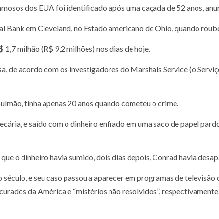
famosos dos EUA foi identificado após uma caçada de 52 anos, anu
l Bank em Cleveland, no Estado americano de Ohio, quando roubou
1,7 milhão (R$ 9,2 milhões) nos dias de hoje.
osa, de acordo com os investigadores do Marshals Service (o Serv
pulmão, tinha apenas 20 anos quando cometeu o crime.
recária, e saído com o dinheiro enfiado em uma saco de papel par
ue o dinheiro havia sumido, dois dias depois, Conrad havia desap
 século, e seu caso passou a aparecer em programas de televisã
curados da América e “mistérios não resolvidos”, respectivamente