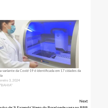
a variante da Covid-19 é identificada em 17 cidades da
ia
ereiro 3, 2024
"BAHIA"
Next
pulso de ‘A Fazenda’, Nego do Borel pede vaga no BBB