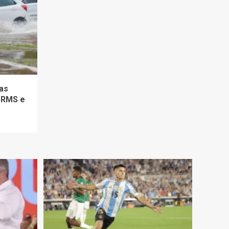
as
 RMS e