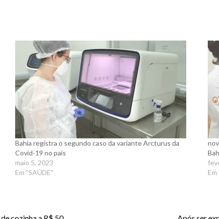
Bahia registra o segundo caso da variante Arcturus da
nov
Covid-19 no país
Bah
maio 5, 2023
fev
Em "SAÚDE"
Em 
s de cozinha a R$ 50
Após ser ex