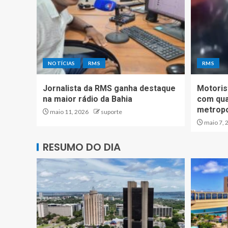
NOTÍCIAS
RMS
RMS
Jornalista da RMS ganha destaque
Motoris
na maior rádio da Bahia
com qua
metropo
maio 11, 2026
suporte
maio 7, 
RESUMO DO DIA