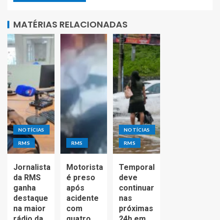
MATÉRIAS RELACIONADAS
NOTÍCIAS
NOTÍCIAS
RMS
RMS
RMS
Jornalista
Motorista
Temporal
da RMS
é preso
deve
ganha
após
continuar
destaque
acidente
nas
na maior
com
próximas
rádio da
quatro
24h em