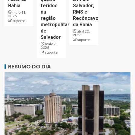
Bahia
feridos
Salvador,
na
RMS e
maio 11,
2026
região
Recôncavo
suporte
metropolitana
da Bahia
de
abril 22,
2026
Salvador
suporte
maio 7,
2026
suporte
RESUMO DO DIA