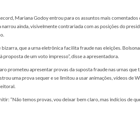
ecord, Mariana Godoy entrou para os assuntos mais comentados do T
 narrou ainda, visivelmente contrariada com as posições do presid
o.
e bizarra, que a urna eletrônica facilita fraude nas eleições. Bols
o à proposta de um voto impresso”, disse a apresentadora.
sonaro prometeu apresentar provas da suposta fraude nas urnas que
strou uma prova sequer e se limitou a usar animações, vídeos de W
eitoral.
ir: “Não temos provas, vou deixar bem claro, mas indícios de qu