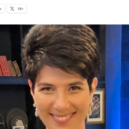
k
18+