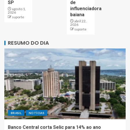
SP
de
influenciadora
agosto 1,
2026
baiana
suporte
abril 22,
2026
suporte
RESUMO DO DIA
BRASIL
NOTÍCIAS
Banco Central corta Selic para 14% ao ano