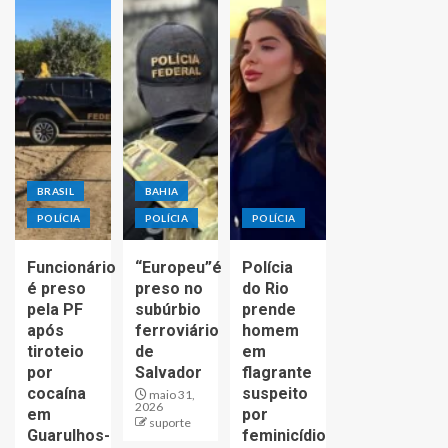
BRASIL
BAHIA
POLÍCIA
POLÍCIA
POLÍCIA
Funcionário
“Europeu”é
Polícia
é preso
preso no
do Rio
pela PF
subúrbio
prende
após
ferroviário
homem
tiroteio
de
em
por
Salvador
flagrante
cocaína
suspeito
maio 31,
2026
em
por
suporte
Guarulhos-
feminicídio