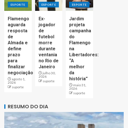
ESPORTE
ESPORTE
ESPORTE
Flamengo
Ex-
Jardim
aguarda
jogador
projeta
resposta
de
campanha
de
futebol
do
Almada e
morre
Flamengo
define
durante
na
prazo
ventania
Libertadores:
para
no Rio de
“A
finalizar
Janeiro
melhor
negociação
da
julho 30,
2026
história”
agosto 1,
suporte
2026
maio 31,
suporte
2026
suporte
RESUMO DO DIA