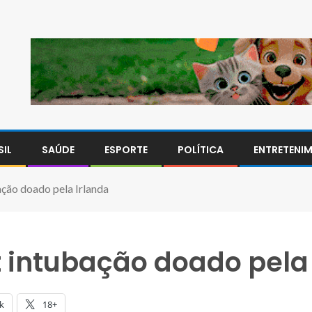
SIL
SAÚDE
ESPORTE
POLÍTICA
ENTRETENI
ação doado pela Irlanda
t intubação doado pela
k
18+