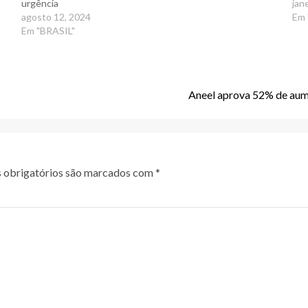
urgência
jan
agosto 12, 2024
Em 
Em "BRASIL"
Aneel aprova 52% de aume
obrigatórios são marcados com
*