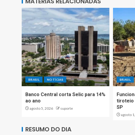
MATÉRIAS RELACIONADAS
BRASIL
NOTÍCIAS
BRASIL
Banco Central corta Selic para 14%
Funcion
ao ano
tirotei
SP
agosto 5, 2026
suporte
agosto 1
RESUMO DO DIA